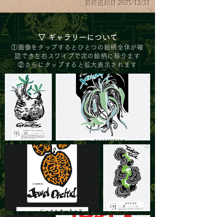
2025
/12
/31
最終追加日
▽ ギャラリーについて
①画像をタップするとひとつの絵柄全
体が確
認でき
左右スワイプで次の絵柄に移ります
②さらにタップすると拡大表示されます